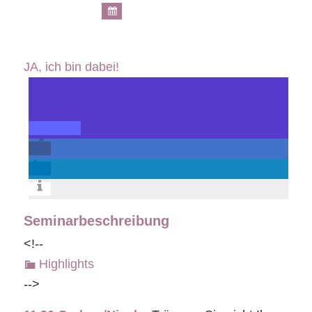
JA, ich bin dabei!
Seminarbeschreibung
<!--
Highlights
-->