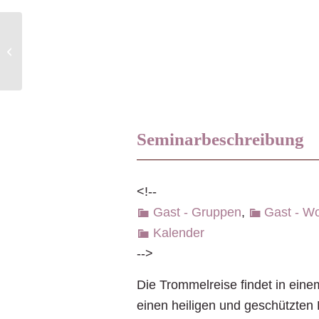
Yang Sheng – die Kraft in dir
Seminarbeschreibung
<!--
Gast - Gruppen
,
Gast - W
Kalender
-->
Die Trommelreise findet in eine
einen heiligen und geschützten