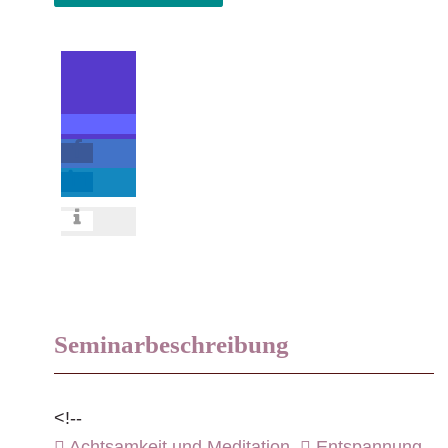
Seminarbeschreibung
<!--
Achtsamkeit und Meditation
,
Entspannung
,