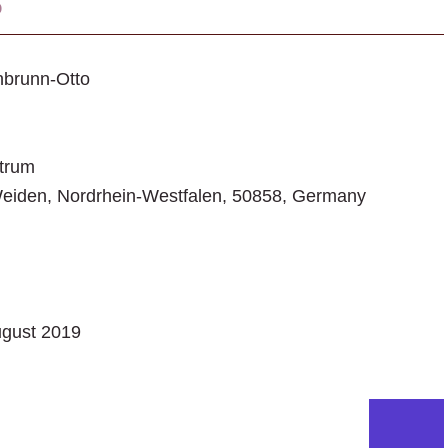
o
brunn-Otto
ntrum
Weiden
,
Nordrhein-Westfalen
,
50858
,
Germany
gust 2019